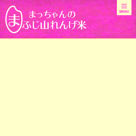
最新情報
[%title%]
[%article_date_notime_wa%]
[%list_start%]
[%list_end%]
[%article%]
前のページ
最新情報一覧
次のページ