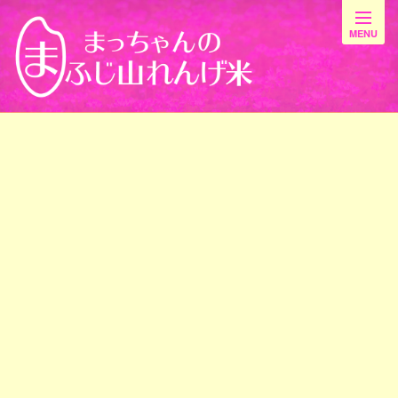
最新情報
[%title%]
[%article_date_notime_wa%]
[%list_start%]
[%list_end%]
[%article%]
前のページ
最新情報一覧
次のページ