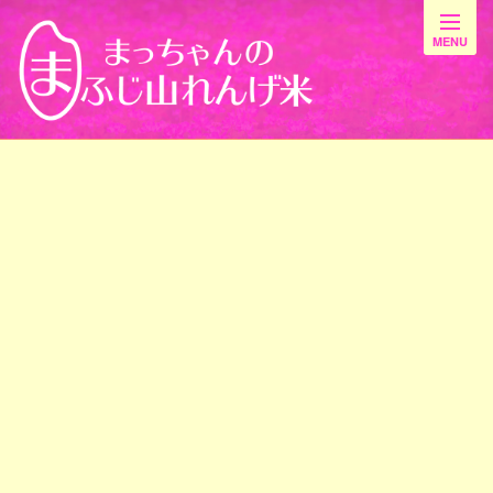
最新情報
[%title%]
[%article_date_notime_wa%]
[%list_start%]
[%list_end%]
[%article%]
前のページ
最新情報一覧
次のページ