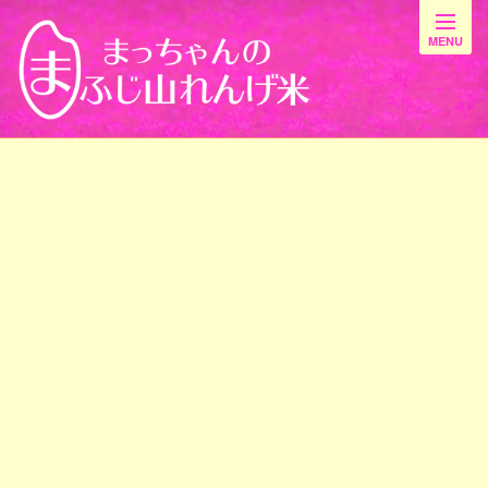
最新情報
[%title%]
[%article_date_notime_wa%]
[%list_start%]
[%list_end%]
[%article%]
前のページ
最新情報一覧
次のページ